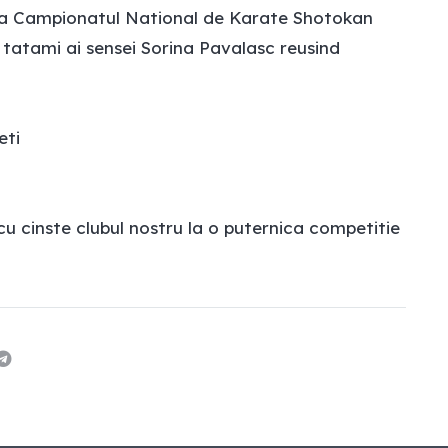
i la Campionatul National de Karate Shotokan
e tatami ai sensei Sorina Pavalasc reusind
eti
t cu cinste clubul nostru la o puternica competitie